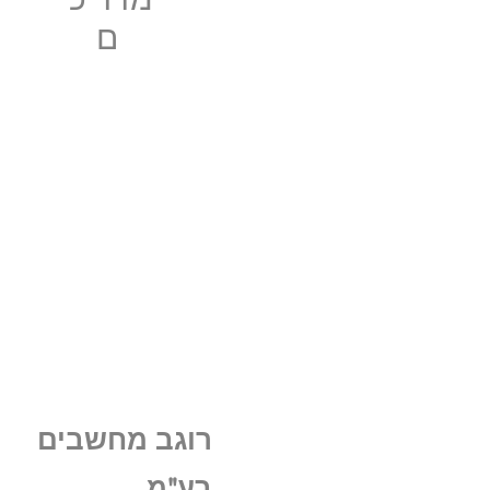
ם
רוגב מחשבים
בע"מ