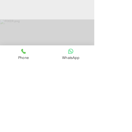
FIXER1
Phone
WhatsApp
חוסכת כמעט 100%
מעלויות תחזוקת
המחשבים - פתרון
מהפכני לשמירה על
המחשבים במצב מושלם
קרא עוד