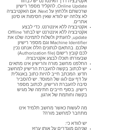
אקטיבציה דרך האינטרנט יש לבחור
Online Update, להקליד מספר רישיון
שרכשתם וללחוץ על Next. אם האקטיבציה
לא צלחה יש לוודא שאין חסימות או סינון
אתרים.
אקטיבציה ללא אינטרנט. כדי לבצע
אקטיבציה ללא אינטרנט יש לבחור Offline
update, להעתיק ולשלוח לתמיכה שלנו את
Machine Identifier וגם מספר רישיון
שלכם. בהתאם לנתונים הללו אנחנו נכין
לכם קובץ רישום (Authorization file)
שבעזרתו תוכלו לבצע אקטיבציה.
החלפנו מחשב מורה והרישיון אינו מתאים
יש לכתוב בקשה להעברת הרישיון למחשב
חדש. המכתב חייב להיות כתוב באנגלית
על דף עם לוגו של המוסד. יש להסביר
סיבה להעברת הרישיון, לכתוב מספר
רישיון. בסוף חייבים חתימה של מגיש
בקשה וחותמת של ארגון.
מה לעשות כאשר מחשב תלמיד אינו
מתחבר למחשב מורה?
יש לוודא כי:
שניהם מוגדרים על אותו ערוץ