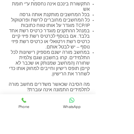
התקשורת בינכם אינה נחסמת ע"י חומת
אש
בכל המחשבים מותקנת אותה גרסה
כל המחשבים מחוברים לרשת ופרוטוקול
TCP/IP מוגדר על אותו טווח כתובות
במנהל ההתקנים מוגדר כרטיס רשת אחד
בלבד. אם בנוסף לכרטיס רשת פיזי קיים
כרטיס רשת וירטואלי או כרטיס רשת פיזי
נוסף – יש לבטל אותם.
במחשב מורה ישנם מספיק רישיונות לכל
התלמידים. קחו בחשבון שגם צלמית
שחורה (המחשב שמנותק או שכבר לא
קיים) תופס רישיון וחייבים למחוק אותו כדי
לשחרר את הרישיון.
מה הסיבה שכאשר משדרים מחשב מורה
לתלמידים התמונה אינה עוברת?
יש לוודא שבמנהל התקנים נמצא כרטיס
מסך אחד בלבד. אם בנוסף לכרטיס מסך
Phone
WhatsApp
פיזי קיים כרטיס מסך וירטואלי או כרטיס
מסך פיזי נוסף – יש לבטל אותם.
יש לוודא שצלמית של המחשב מופיעה
בתוכנת מורה כמחוברת (לא שחורה)